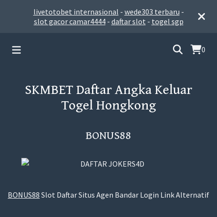
livetotobet internasional
-
wede303 terbaru
-
slot gacor camar4444
-
daftar slot
-
togel sgp
0
SKMBET Daftar Angka Keluar
Togel Hongkong
BONUS88
BONUS88
Slot Daftar Situs Agen Bandar Login Link Alternatif